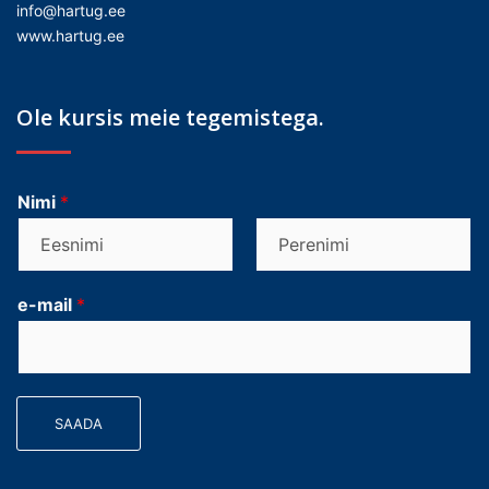
info@hartug.ee
www.hartug.ee
Ole kursis meie tegemistega.
Nimi
*
F
L
i
a
e-mail
*
r
s
s
t
t
SAADA