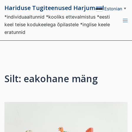
Skip
Hariduse Tugiteenused Harjumaal
Estonian
▼
to
*individuaaltunnid *kooliks ettevalmistus *eesti
content
Tog
keel teise kodukeelega õpilastele *inglise keele
men
eratunnid
Silt:
eakohane mäng