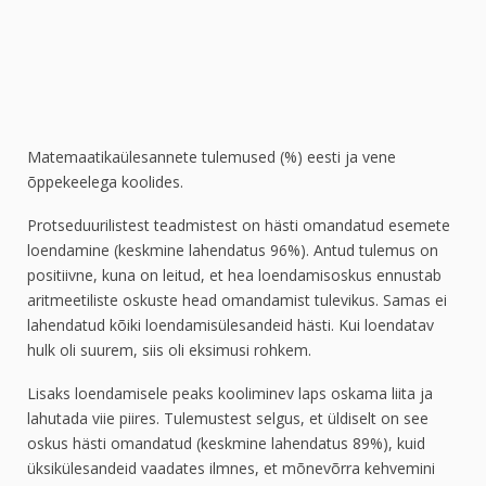
Matemaatikaülesannete tulemused (%) eesti ja vene
õppekeelega koolides.
Protseduurilistest teadmistest on hästi omandatud esemete
loendamine (keskmine lahendatus 96%). Antud tulemus on
positiivne, kuna on leitud, et hea loendamisoskus ennustab
aritmeetiliste oskuste head omandamist tulevikus. Samas ei
lahendatud kõiki loendamisülesandeid hästi. Kui loendatav
hulk oli suurem, siis oli eksimusi rohkem.
Lisaks loendamisele peaks kooliminev laps oskama liita ja
lahutada viie piires. Tulemustest selgus, et üldiselt on see
oskus hästi omandatud (keskmine lahendatus 89%), kuid
üksikülesandeid vaadates ilmnes, et mõnevõrra kehvemini