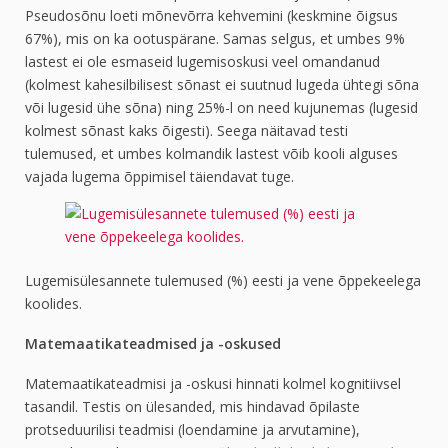
Pseudosõnu loeti mõnevõrra kehvemini (keskmine õigsus
67%), mis on ka ootuspärane. Samas selgus, et umbes 9%
lastest ei ole esmaseid lugemisoskusi veel omandanud
(kolmest kahesilbilisest sõnast ei suutnud lugeda ühtegi sõna
või lugesid ühe sõna) ning 25%-l on need kujunemas (lugesid
kolmest sõnast kaks õigesti). Seega näitavad testi
tulemused, et umbes kolmandik lastest võib kooli alguses
vajada lugema õppimisel täiendavat tuge.
Lugemisülesannete tulemused (%) eesti ja vene õppekeelega
koolides.
Matemaatikateadmised ja -oskused
Matemaatikateadmisi ja -oskusi hinnati kolmel kognitiivsel
tasandil. Testis on ülesanded, mis hindavad õpilaste
protseduurilisi teadmisi (loendamine ja arvutamine),