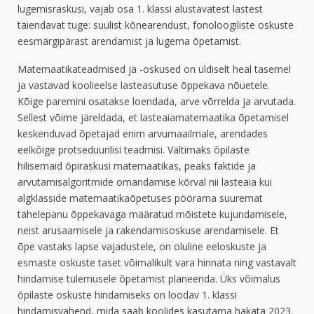
lugemisraskusi, vajab osa 1. klassi alustavatest lastest
täiendavat tuge: suulist kõnearendust, fonoloogiliste oskuste
eesmärgipärast arendamist ja lugema õpetamist.
Matemaatikateadmised ja -oskused on üldiselt heal tasemel
ja vastavad koolieelse lasteasutuse õppekava nõuetele.
Kõige paremini osatakse loendada, arve võrrelda ja arvutada.
Sellest võime järeldada, et lasteaiamatemaatika õpetamisel
keskenduvad õpetajad enim arvumaailmale, arendades
eelkõige protseduurilisi teadmisi. Vältimaks õpilaste
hilisemaid õpiraskusi matemaatikas, peaks faktide ja
arvutamisalgoritmide omandamise kõrval nii lasteaia kui
algklasside matemaatikaõpetuses pöörama suuremat
tähelepanu õppekavaga määratud mõistete kujundamisele,
neist arusaamisele ja rakendamisoskuse arendamisele. Et
õpe vastaks lapse vajadustele, on oluline eeloskuste ja
esmaste oskuste taset võimalikult vara hinnata ning vastavalt
hindamise tulemusele õpetamist planeerida. Üks võimalus
õpilaste oskuste hindamiseks on loodav 1. klassi
hindamisvahend, mida saab koolides kasutama hakata 2023.