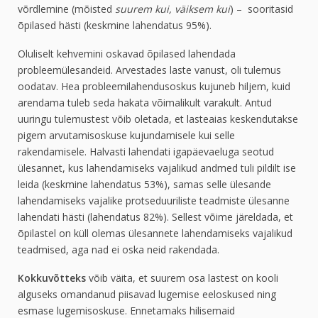
võrdlemine (mõisted
suurem kui, väiksem kui
) – sooritasid
õpilased hästi (keskmine lahendatus 95%).
Oluliselt kehvemini oskavad õpilased lahendada
probleemülesandeid. Arvestades laste vanust, oli tulemus
oodatav. Hea probleemilahendusoskus kujuneb hiljem, kuid
arendama tuleb seda hakata võimalikult varakult. Antud
uuringu tulemustest võib oletada, et lasteaias keskendutakse
pigem arvutamisoskuse kujundamisele kui selle
rakendamisele. Halvasti lahendati igapäevaeluga seotud
ülesannet, kus lahendamiseks vajalikud andmed tuli pildilt ise
leida (keskmine lahendatus 53%), samas selle ülesande
lahendamiseks vajalike protseduuriliste teadmiste ülesanne
lahendati hästi (lahendatus 82%). Sellest võime järeldada, et
õpilastel on küll olemas ülesannete lahendamiseks vajalikud
teadmised, aga nad ei oska neid rakendada.
Kokkuvõtteks
võib väita, et suurem osa lastest on kooli
alguseks omandanud piisavad lugemise eeloskused ning
esmase lugemisoskuse. Ennetamaks hilisemaid