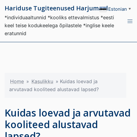
Hariduse Tugiteenused Harjumaal
Estonian
▼
*individuaaltunnid *kooliks ettevalmistus *eesti
keel teise kodukeelega õpilastele *inglise keele
eratunnid
Home
»
Kasulikku
»
Kuidas loevad ja
arvutavad kooliteed alustavad lapsed?
Kuidas loevad ja arvutavad
kooliteed alustavad
lapsed?