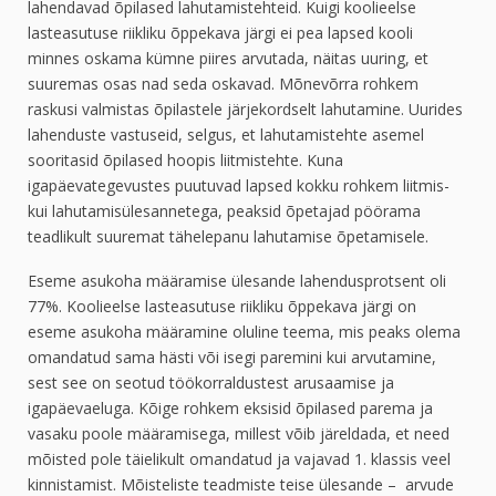
lahendavad õpilased lahutamistehteid. Kuigi koolieelse
lasteasutuse riikliku õppekava järgi ei pea lapsed kooli
minnes oskama kümne piires arvutada, näitas uuring, et
suuremas osas nad seda oskavad. Mõnevõrra rohkem
raskusi valmistas õpilastele järjekordselt lahutamine. Uurides
lahenduste vastuseid, selgus, et lahutamistehte asemel
sooritasid õpilased hoopis liitmistehte. Kuna
igapäevategevustes puutuvad lapsed kokku rohkem liitmis-
kui lahutamisülesannetega, peaksid õpetajad pöörama
teadlikult suuremat tähelepanu lahutamise õpetamisele.
Eseme asukoha määramise ülesande lahendusprotsent oli
77%. Koolieelse lasteasutuse riikliku õppekava järgi on
eseme asukoha määramine oluline teema, mis peaks olema
omandatud sama hästi või isegi paremini kui arvutamine,
sest see on seotud töökorraldustest arusaamise ja
igapäevaeluga. Kõige rohkem eksisid õpilased parema ja
vasaku poole määramisega, millest võib järeldada, et need
mõisted pole täielikult omandatud ja vajavad 1. klassis veel
kinnistamist. Mõisteliste teadmiste teise ülesande – arvude