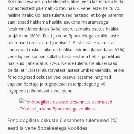
Kolmas ülesanne on keelespetsiifiline: eesti lastel tuleb leida
sõnas teistest pikemalt kostev häälik, vene lastel helitu või
heliline häälik. Õpilaste tulemused näitasid, et kõige paremini
said lapsed hakkama hääliku asukoha määramisega
(keskmine lahendatus 84%), keerulisemaks osutus hääliku
ärajätmine (68%). Eesti ja vene õppekeelega koolide laste
tulemused on esitatud joonisel 1. Eesti lastele valmistas
suuremaid raskusi pikema hääliku leidmine (lahendatus 67%),
vene lapsed suutsid küllaltki hästi eristada helilisi ja helituid
häälikuid (lahendatus 77%). Nende tulemuste alusel saab
öelda, et 1. klassi alustavatest lastest umbes viiendikul ei ole
fonoloogilised oskused veel piisaval tasemel ning nad
vajavad õpetaja ja tugispetsialisti (eripedagoogi või
logopeedi) täiendavat tähelepanu.
Fonoloogiliste oskuste ülesannete tulemused (%)
eesti ja vene õppekeelega koolides.