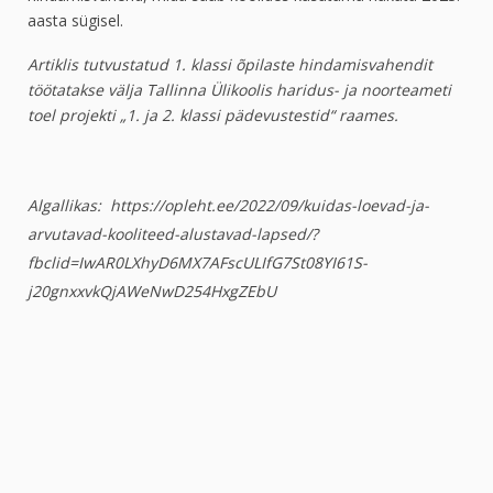
aasta sügisel.
Artiklis tutvustatud 1. klassi õpilaste hindamisvahendit
töötatakse välja Tallinna Ülikoolis haridus- ja noorteameti
toel projekti „1. ja 2. klassi pädevustestid“ raames.
Algallikas:
https://opleht.ee/2022/09/kuidas-loevad-ja-
arvutavad-kooliteed-alustavad-lapsed/?
fbclid=IwAR0LXhyD6MX7AFscULIfG7St08YI61S-
j20gnxxvkQjAWeNwD254HxgZEbU