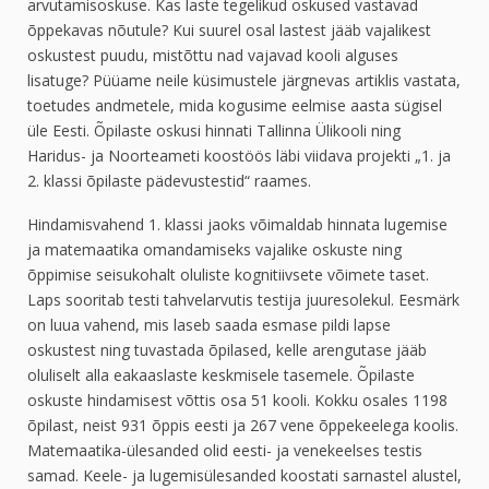
arvutamisoskuse. Kas laste tegelikud oskused vastavad
õppekavas nõutule? Kui suurel osal lastest jääb vajalikest
oskustest puudu, mistõttu nad vajavad kooli alguses
lisatuge? Püüame neile küsimustele järgnevas artiklis vastata,
toetudes andmetele, mida kogusime eelmise aasta sügisel
üle Eesti. Õpilaste oskusi hinnati Tallinna Ülikooli ning
Haridus- ja Noorteameti koostöös läbi viidava projekti „1. ja
2. klassi õpilaste pädevustestid“ raames.
Hindamisvahend 1. klassi jaoks võimaldab hinnata lugemise
ja matemaatika omandamiseks vajalike oskuste ning
õppimise seisukohalt oluliste kognitiivsete võimete taset.
Laps sooritab testi tahvelarvutis testija juuresolekul. Eesmärk
on luua vahend, mis laseb saada esmase pildi lapse
oskustest ning tuvastada õpilased, kelle arengutase jääb
oluliselt alla eakaaslaste keskmisele tasemele. Õpilaste
oskuste hindamisest võttis osa 51 kooli. Kokku osales 1198
õpilast, neist 931 õppis eesti ja 267 vene õppekeelega koolis.
Matemaatika-ülesanded olid eesti- ja venekeelses testis
samad. Keele- ja lugemisülesanded koostati sarnastel alustel,