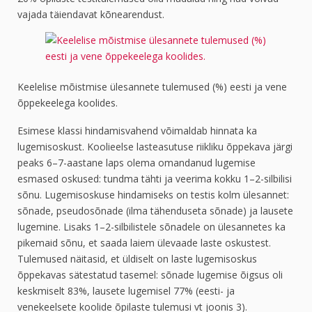
vajada täiendavat kõnearendust.
Keelelise mõistmise ülesannete tulemused (%) eesti ja vene
õppekeelega koolides.
Esimese klassi hindamisvahend võimaldab hinnata ka
lugemisoskust. Koolieelse lasteasutuse riikliku õppekava järgi
peaks 6–7-aastane laps olema omandanud lugemise
esmased oskused: tundma tähti ja veerima kokku 1–2-silbilisi
sõnu. Lugemisoskuse hindamiseks on testis kolm ülesannet:
sõnade, pseudosõnade (ilma tähenduseta sõnade) ja lausete
lugemine. Lisaks 1–2-silbilistele sõnadele on ülesannetes ka
pikemaid sõnu, et saada laiem ülevaade laste oskustest.
Tulemused näitasid, et üldiselt on laste lugemisoskus
õppekavas sätestatud tasemel: sõnade lugemise õigsus oli
keskmiselt 83%, lausete lugemisel 77% (eesti- ja
venekeelsete koolide õpilaste tulemusi vt joonis 3).