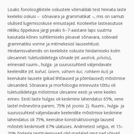
Lisaks fonoloogilistele oskustele võimaldab test hinnata laste
keelelisi oskusi – sõnavara ja grammatikat –, mis on samuti
olulised lugemisoskuse ennustajad. Koolieelse lasteasutuse
riikliku õppekava järgi peaks 6–7-aastane laps suutma
kasutada kõnes suhtlemiseks piisavat sõnavara, sobivaid
grammatilisi vorme ja mitmekesist lauseehitust.
Hindamisvahendis on keeleliste oskuste hindamiseks kolm
ülesannet: tuletusliidetega sõnade (nt
aednik, pilvitu
),
erinevaid ruumi-, hulga- ja suurussuhteid väljendavate
keelendite (nt
kohal, laiem, vähem kui, rohkem kui
) ja
keerukate lausete (pikad lihtlaused ja põimlaused) mõistmise
ülesanded. Sõnavara ja morfoloogia erinevuste tõttu oli
tuletusliidetega mõistmise ülesanne eesti ja vene keeles
erinev. Eesti laste hulgas oli keskmine lahendatus 65%, vene
lastel mõnevõrra parem, 75% (vt joonis 2). Ruumi-, hulga- ja
suurussuhteid väljendavate keelendite mõistmise keskmine
lahendatus oli 75%, keerulise konstruktsiooniga lauseid
mõisteti keskmiselt 67% ulatuses. Andmetest selgus, et 15–
20% õpilaste testitulemused olid madalad ning nad võivad