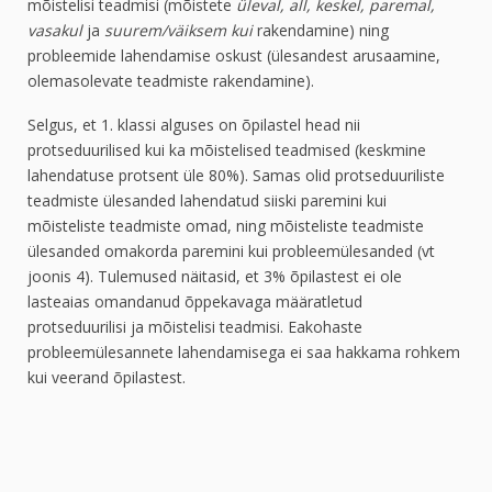
mõistelisi teadmisi (mõistete
üleval, all, keskel, paremal,
vasakul
ja
suurem/väiksem kui
rakendamine) ning
probleemide lahendamise oskust (ülesandest arusaamine,
olemasolevate teadmiste rakendamine).
Selgus, et 1. klassi alguses on õpilastel head nii
protseduurilised kui ka mõistelised teadmised (keskmine
lahendatuse protsent üle 80%). Samas olid protseduuriliste
teadmiste ülesanded lahendatud siiski paremini kui
mõisteliste teadmiste omad, ning mõisteliste teadmiste
ülesanded omakorda paremini kui probleemülesanded (vt
joonis 4). Tulemused näitasid, et 3% õpilastest ei ole
lasteaias omandanud õppekavaga määratletud
protseduurilisi ja mõistelisi teadmisi. Eakohaste
probleemülesannete lahendamisega ei saa hakkama rohkem
kui veerand õpilastest.