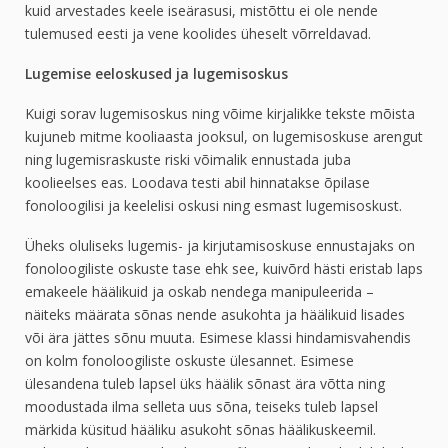
kuid arvestades keele iseärasusi, mistõttu ei ole nende
tulemused eesti ja vene koolides üheselt võrreldavad.
Lugemise eeloskused ja lugemisoskus
Kuigi sorav lugemisoskus ning võime kirjalikke tekste mõista
kujuneb mitme kooliaasta jooksul, on lugemisoskuse arengut
ning lugemisraskuste riski võimalik ennustada juba
koolieelses eas. Loodava testi abil hinnatakse õpilase
fonoloogilisi ja keelelisi oskusi ning esmast lugemisoskust.
Üheks oluliseks lugemis- ja kirjutamisoskuse ennustajaks on
fonoloogiliste oskuste tase ehk see, kuivõrd hästi eristab laps
emakeele häälikuid ja oskab nendega manipuleerida –
näiteks määrata sõnas nende asukohta ja häälikuid lisades
või ära jättes sõnu muuta. Esimese klassi hindamisvahendis
on kolm fonoloogiliste oskuste ülesannet. Esimese
ülesandena tuleb lapsel üks häälik sõnast ära võtta ning
moodustada ilma selleta uus sõna, teiseks tuleb lapsel
märkida küsitud hääliku asukoht sõnas häälikuskeemil.