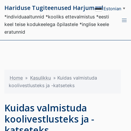
Hariduse Tugiteenused Harjumaal
Estonian
▼
*individuaaltunnid *kooliks ettevalmistus *eesti
keel teise kodukeelega õpilastele *inglise keele
eratunnid
Home
»
Kasulikku
»
Kuidas valmistuda
koolivestlusteks ja -katseteks
Kuidas valmistuda
koolivestlusteks ja -
katseteks