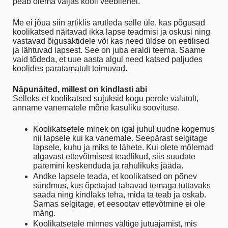
peab olema väljas kooli veebilehel.
Me ei jõua siin artiklis arutleda selle üle, kas põgusad
koolikatsed näitavad ikka lapse teadmisi ja oskusi ning
vastavad õigusaktidele või kas need üldse on eetilised
ja lähtuvad lapsest. See on juba eraldi teema. Saame
vaid tõdeda, et uue aasta algul need katsed paljudes
koolides paratamatult toimuvad.
Näpunäited, millest on kindlasti abi
Selleks et koolikatsed sujuksid kogu perele valutult,
anname vanematele mõne kasuliku soovituse.
Koolikatsetele minek on igal juhul uudne kogemus
nii lapsele kui ka vanemale. Seepärast selgitage
lapsele, kuhu ja miks te lähete. Kui olete mõlemad
algavast ettevõtmisest teadlikud, siis suudate
paremini keskenduda ja rahulikuks jääda.
Andke lapsele teada, et koolikatsed on põnev
sündmus, kus õpetajad tahavad temaga tuttavaks
saada ning kindlaks teha, mida ta teab ja oskab.
Samas selgitage, et eesootav ettevõtmine ei ole
mäng.
Koolikatsetele minnes vältige jutuajamist, mis