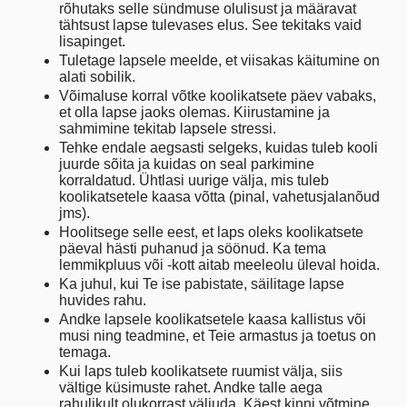
rõhutaks selle sündmuse olulisust ja määravat
tähtsust lapse tulevases elus. See tekitaks vaid
lisapinget.
Tuletage lapsele meelde, et viisakas käitumine on
alati sobilik.
Võimaluse korral võtke koolikatsete päev vabaks,
et olla lapse jaoks olemas. Kiirustamine ja
sahmimine tekitab lapsele stressi.
Tehke endale aegsasti selgeks, kuidas tuleb kooli
juurde sõita ja kuidas on seal parkimine
korraldatud. Ühtlasi uurige välja, mis tuleb
koolikatsetele kaasa võtta (pinal, vahetusjalanõud
jms).
Hoolitsege selle eest, et laps oleks koolikatsete
päeval hästi puhanud ja söönud. Ka tema
lemmikpluus või -kott aitab meeleolu üleval hoida.
Ka juhul, kui Te ise pabistate, säilitage lapse
huvides rahu.
Andke lapsele koolikatsetele kaasa kallistus või
musi ning teadmine, et Teie armastus ja toetus on
temaga.
Kui laps tuleb koolikatsete ruumist välja, siis
vältige küsimuste rahet. Andke talle aega
rahulikult olukorrast väljuda. Käest kinni võtmine,