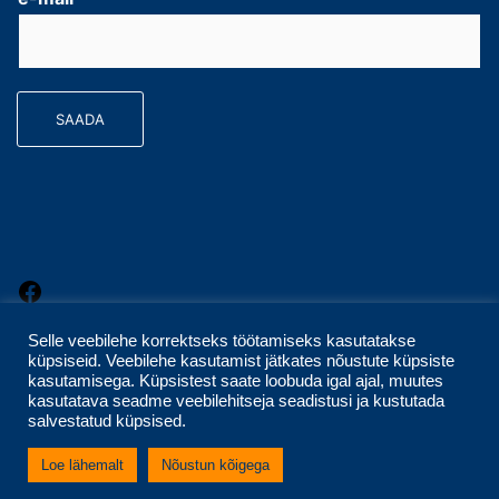
r
s
s
t
t
SAADA
Selle veebilehe korrektseks töötamiseks kasutatakse
küpsiseid. Veebilehe kasutamist jätkates nõustute küpsiste
kasutamisega. Küpsistest saate loobuda igal ajal, muutes
kasutatava seadme veebilehitseja seadistusi ja kustutada
salvestatud küpsised.
Loe lähemalt
Nõustun kõigega
© 2026 Hariduse Tugiteenused Harjumaal.