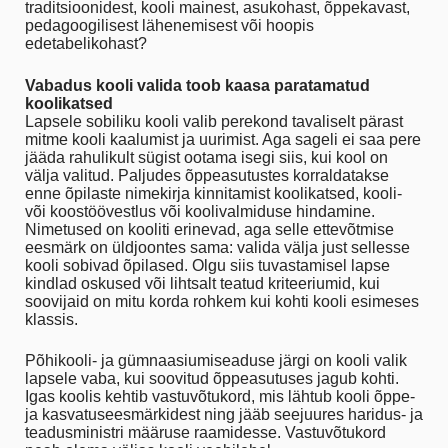
traditsioonidest, kooli mainest, asukohast, õppekavast,
pedagoogilisest lähenemisest või hoopis
edetabelikohast?
Vabadus kooli valida toob kaasa paratamatud
koolikatsed
Lapsele sobiliku kooli valib perekond tavaliselt pärast
mitme kooli kaalumist ja uurimist. Aga sageli ei saa pere
jääda rahulikult sügist ootama isegi siis, kui kool on
välja valitud. Paljudes õppeasutustes korraldatakse
enne õpilaste nimekirja kinnitamist koolikatsed, kooli-
või koostöövestlus või koolivalmiduse hindamine.
Nimetused on kooliti erinevad, aga selle ettevõtmise
eesmärk on üldjoontes sama: valida välja just sellesse
kooli sobivad õpilased. Olgu siis tuvastamisel lapse
kindlad oskused või lihtsalt teatud kriteeriumid, kui
soovijaid on mitu korda rohkem kui kohti kooli esimeses
klassis.
Põhikooli- ja gümnaasiumiseaduse järgi on kooli valik
lapsele vaba, kui soovitud õppeasutuses jagub kohti.
Igas koolis kehtib vastuvõtukord, mis lähtub kooli õppe-
ja kasvatuseesmärkidest ning jääb seejuures haridus- ja
teadusministri määruse raamidesse. Vastuvõtukord