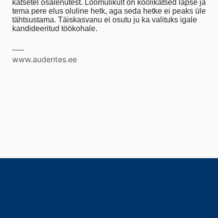
katsetel osalenutest. Loomulikult on koolikatsed lapse ja
tema pere elus oluline hetk, aga seda hetke ei peaks üle
tähtsustama. Täiskasvanu ei osutu ju ka valituks igale
kandideeritud töökohale.
—–
www.audentes.ee