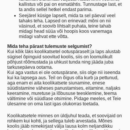
kallistus või pai on esmatähtis. Tunnustage last, et
ta andis sellel hetkel endast parima.
Seejärel küsige lapselt, mida ta sel päeval veel
tahaks teha. Lapsed on erinevad: mõni on nii
väsinud, et soovib lihtsalt puhata, teine tahab
midagi head süüa või hoopis koos vanemaga
midagi vahvat ette võtta.
Mida teha pärast tulemuste selgumist?
Kui kõik läks koolikatsetel ootuspäraselt ja laps alustab
sügisel õpinguid soovitud koolis, siis on loomulikult
põhjust rõõmustada ja uhkust tunda ning jääda juba
tarkusepäeva ootama.
Kui aga vastus ei ole ootuspärane, siis olge nii iseenda
kui ka lapsega aus. Teil on õigus olla kurb ja pettunud,
aga enam ei aita koolikatsete siunamine, enese
süüdistamine väheses panustamises, eitamine, naljaks
keeramine, muretuse ja lõbususe teesklemine, teema
vältimine või süüdlase otsimine. Pidage meeles, et Teie
ülesanne on oma last igas olukorras toetada.
Koolikatsetele minnes on üldjuhul teada, et soovijaid on
rohkem kui kohti, ja sellega tuleb arvestada. Mõnes
koolis jääb nimekirjast välja lausa kolm neljandikku