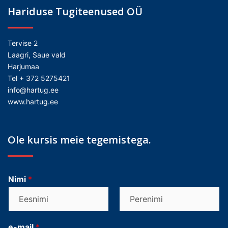
Hariduse Tugiteenused OÜ
Tervise 2
Laagri, Saue vald
Harjumaa
Tel + 372 5275421
info@hartug.ee
www.hartug.ee
Ole kursis meie tegemistega.
Nimi
*
F
L
i
a
e-mail
*