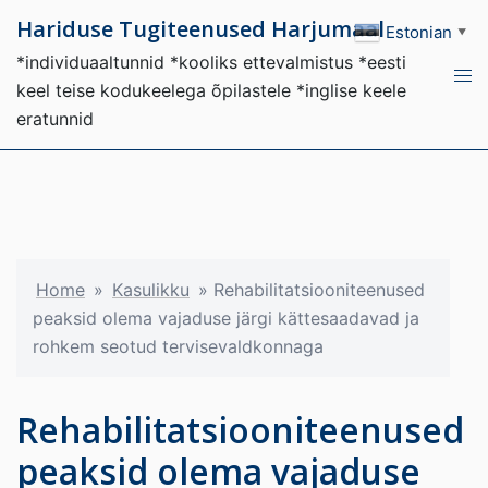
Skip
Hariduse Tugiteenused Harjumaal
Estonian
▼
to
*individuaaltunnid *kooliks ettevalmistus *eesti
content
Tog
keel teise kodukeelega õpilastele *inglise keele
men
eratunnid
Home
»
Kasulikku
»
Rehabilitatsiooniteenused
peaksid olema vajaduse järgi kättesaadavad ja
rohkem seotud tervisevaldkonnaga
Rehabilitatsiooniteenused
peaksid olema vajaduse