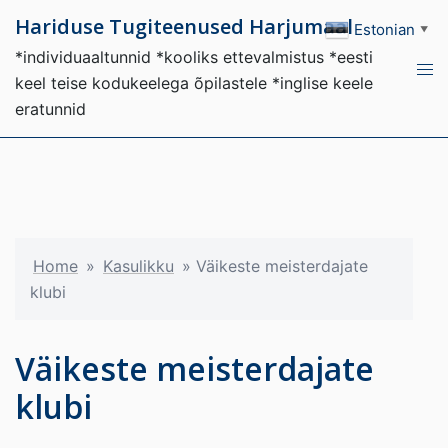
Hariduse Tugiteenused Harjumaal
Estonian
▼
*individuaaltunnid *kooliks ettevalmistus *eesti
keel teise kodukeelega õpilastele *inglise keele
eratunnid
Home
»
Kasulikku
»
Väikeste meisterdajate
klubi
Väikeste meisterdajate
klubi