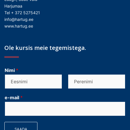
Harjumaa
Tel + 372 5275421
info@hartug.ee
www.hartug.ee
Ole kursis meie tegemistega.
Nimi
*
F
L
i
a
e-mail
*
r
s
s
t
t
SAADA