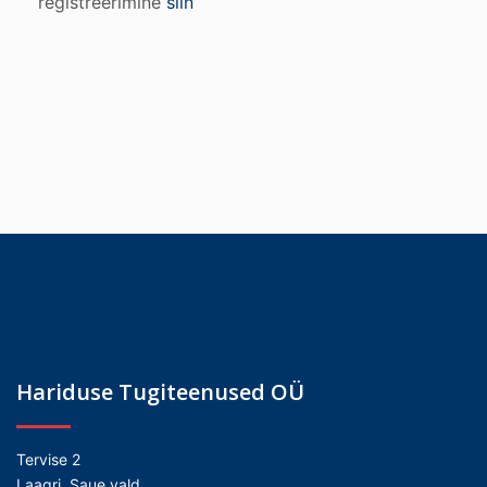
registreerimine
siin
Hariduse Tugiteenused OÜ
Tervise 2
Laagri, Saue vald